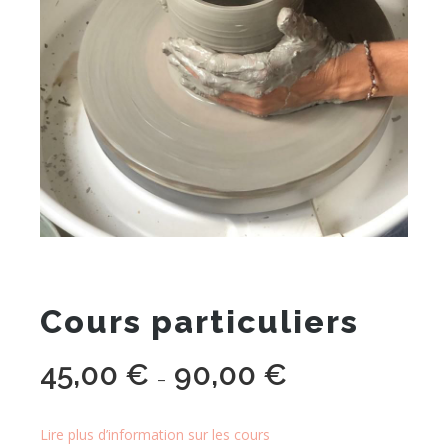
Cours particuliers
45,00
€
90,00
€
Plage
–
de
prix :
Lire plus d’information sur les cours