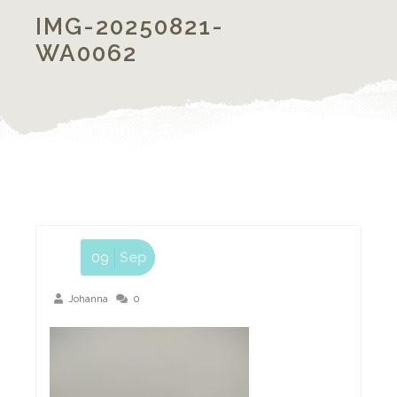
IMG-20250821-
WA0062
09
Sep
Johanna
0