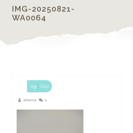
IMG-20250821-
WA0064
09
Sep
Johanna
0