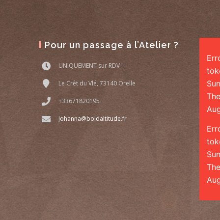
Pour un passage à l’Atelier ?
Err
UNIQUEMENT sur RDV !
tok
Sun
Le Crêt du Vlé, 73140 Orelle
The
+33671820195
Aug
Johanna@boldaltitude.fr
Err
tok
Sun
The
Aug