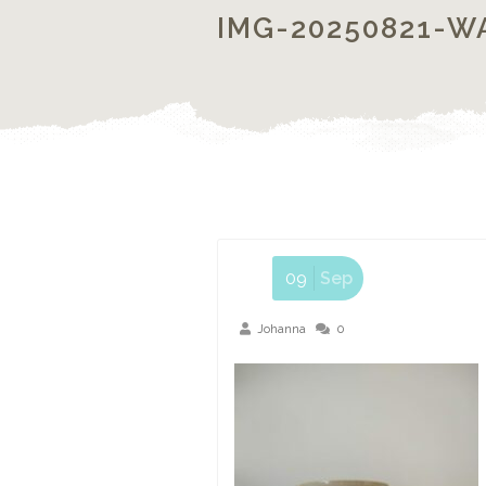
IMG-20250821-W
09
Sep
Johanna
0