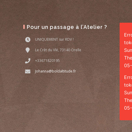
Pour un passage à l’Atelier ?
Err
UNIQUEMENT sur RDV !
tok
Sun
Le Crêt du Vlé, 73140 Orelle
The
+33671820195
05-
Johanna@boldaltitude.fr
Err
tok
Sun
The
05-